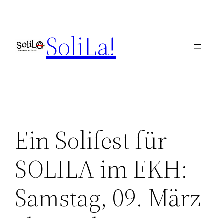
Skip
to
SoliLa!
content
Ein Solifest für
SOLILA im EKH:
Samstag, 09. März