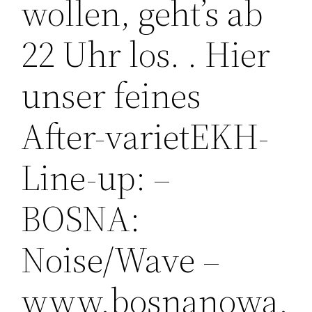
wollen, geht’s ab
22 Uhr los. . Hier
unser feines
After-varietEKH-
Line-up: –
BOSNA:
Noise/Wave –
www.bosnanowa.